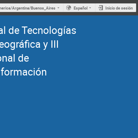
erica/Argentina/Buenos_Aires
Español
Inicio de sesión
l de Tecnologías
ográfica y III
onal de
nformación