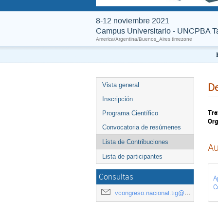
8-12 noviembre 2021
Campus Universitario - UNCPBA Tan
America/Argentina/Buenos_Aires timezone
De
Vista general
Inscripción
Tra
Programa Científico
Org
Convocatoria de resúmenes
Lista de Contribuciones
Au
Lista de participantes
Consultas
A
C
vcongreso.nacional.tig@gmail.com